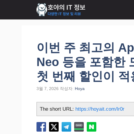
컨
텐
츠
로
건
너
이번 주 최고의 App
뛰
기
Neo 등을 포함한 
첫 번째 할인이 적
3월 7, 2026
작성자:
Hoya
The short URL:
https://hoyait.com/lr0r