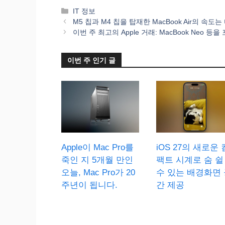
카
IT 정보
테
M5 칩과 M4 칩을 탑재한 MacBook Air의 속도
고
이번 주 최고의 Apple 거래: MacBook Neo 
리
이번 주 인기 글
Apple이 Mac Pro를
iOS 27의 새로운 
죽인 지 5개월 만인
팩트 시계로 숨 쉴
오늘, Mac Pro가 20
수 있는 배경화면 
주년이 됩니다.
간 제공