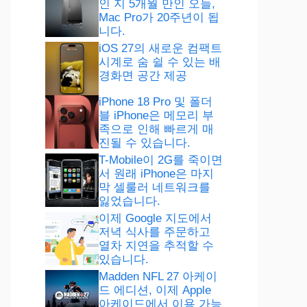
인 지 5개월 만인 오늘,
Mac Pro가 20주년이 됩
니다.
iOS 27의 새로운 컴팩트
시계로 숨 쉴 수 있는 배
경화면 공간 제공
iPhone 18 Pro 및 폴더
블 iPhone은 메모리 부
족으로 인해 빠르게 매
진될 수 있습니다.
T-Mobile이 2G를 죽이면
서 원래 iPhone은 마지
막 셀룰러 네트워크를
잃었습니다.
이제 Google 지도에서
저녁 식사를 주문하고
열차 지연을 추적할 수
있습니다.
Madden NFL 27 아케이
드 에디션, 이제 Apple
아케이드에서 이용 가능