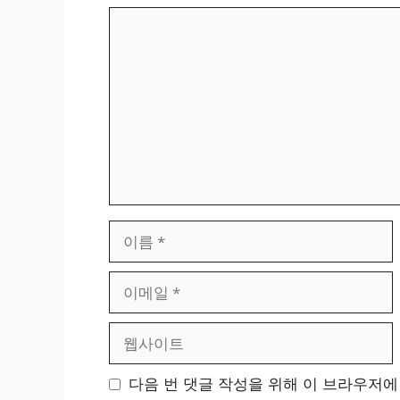
댓
글
이
름
이
메
일
웹
사
이
다음 번 댓글 작성을 위해 이 브라우저에
트