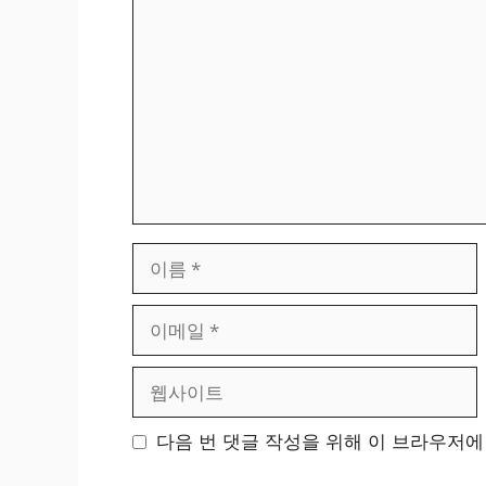
글
이
름
이
메
일
웹
사
이
다음 번 댓글 작성을 위해 이 브라우저에
트