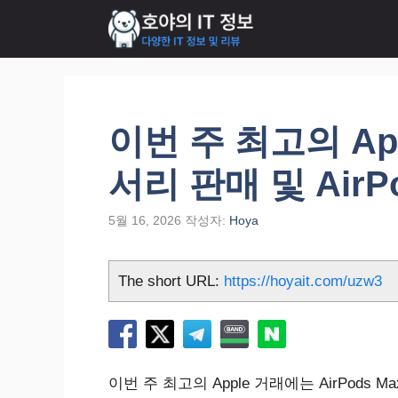
컨
텐
츠
로
건
너
이번 주 최고의 App
뛰
기
서리 판매 및 AirPo
5월 16, 2026
작성자:
Hoya
The short URL:
https://hoyait.com/uzw3
이번 주 최고의 Apple 거래에는 AirPods Max