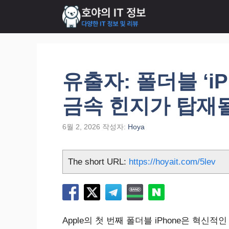
컨
텐
츠
로
건
너
유출자: 폴더블 ‘iPh
뛰
기
금속 힌지가 탑재
6월 2, 2026
작성자:
Hoya
The short URL:
https://hoyait.com/5lev
Apple의 첫 번째 폴더블 iPhone은 혁