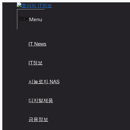
컨
텐
츠
Menu
로
건
너
IT News
뛰
기
IT정보
시놀로지 NAS
디지털제품
금융정보