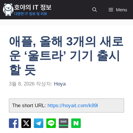
컨
Menu
텐
츠
로
건
애플, 올해 3개의 새로
너
뛰
운 ‘울트라’ 기기 출시
기
할 듯
3월 8, 2026
작성자:
Hoya
The short URL:
https://hoyait.com/k89l