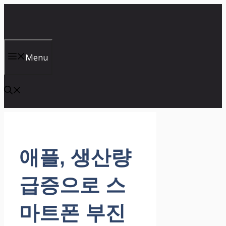
컨
텐
츠
로
건
Menu
너
뛰
기
애플, 생산량
급증으로 스
마트폰 부진