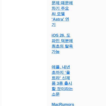
문제 때문에
차기 주요
AI 모델
‘Astra’ 연
기
iOS 26, 도
파민 덕분에
최초의 탈옥
가능
애플, 내년
초까지 ‘울
트라’ 신제
품 3종 출시
할 것이라는
소문
MacRumors