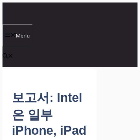
컨
텐
츠
로
건
Menu
너
뛰
기
보고서: Intel
은 일부
iPhone, iPad