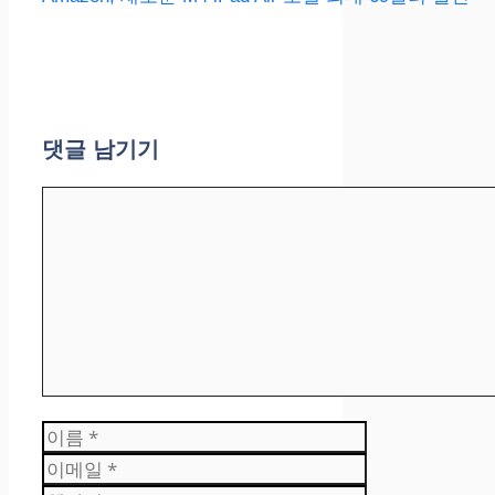
댓글 남기기
댓
글
이
름
이
메