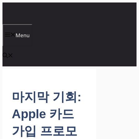
컨
텐
츠
로
건
Menu
너
뛰
기
마지막 기회:
Apple 카드
가입 프로모