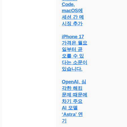
Code,
macOS에
세션 간 메
시징 추가
iPhone 17
가격은 월요
일부터 곧
오를 수 있
다는 소문이
있습니다.
OpenAI, 심
각한 해킹
문제 때문에
차기 주요
AI 모델
‘Astra’ 연
기