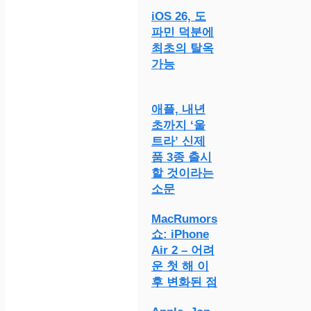
iOS 26, 도
파민 덕분에
최초의 탈옥
가능
애플, 내년
초까지 ‘울
트라’ 신제
품 3종 출시
할 것이라는
소문
MacRumors
쇼: iPhone
Air 2 – 어려
운 첫 해 이
후 변화된 점