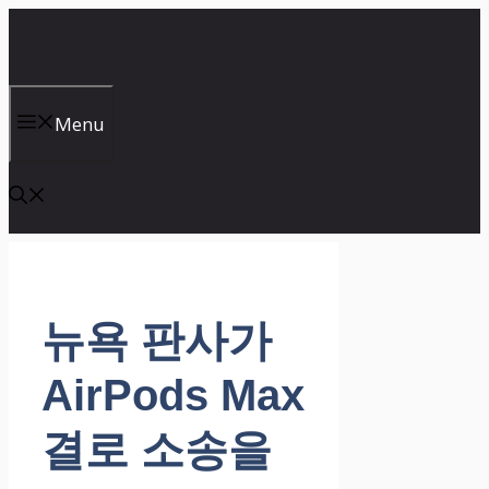
컨
텐
츠
로
건
Menu
너
뛰
기
뉴욕 판사가
AirPods Max
결로 소송을