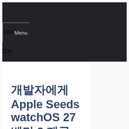
컨
텐
츠
로
건
Menu
너
뛰
기
개발자에게
Apple Seeds
watchOS 27