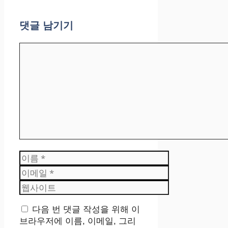
댓글 남기기
댓
글
이
름
이
메
웹
일
사
이
다음 번 댓글 작성을 위해 이
트
브라우저에 이름, 이메일, 그리