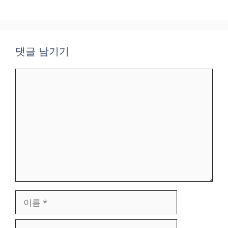
댓글 남기기
댓
글
이
름
이