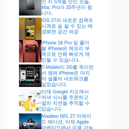
인 지 5개월 만인 오늘,
Mac Pro가 20주년이 됩
니다.
iOS 27의 새로운 컴팩트
시계로 숨 쉴 수 있는 배
경화면 공간 제공
iPhone 18 Pro 및 폴더
블 iPhone은 메모리 부
족으로 인해 빠르게 매
진될 수 있습니다.
T-Mobile이 2G를 죽이면
서 원래 iPhone은 마지
막 셀룰러 네트워크를
잃었습니다.
이제 Google 지도에서
저녁 식사를 주문하고
열차 지연을 추적할 수
있습니다.
Madden NFL 27 아케이
드 에디션, 이제 Apple
아케이드에서 이용 가능