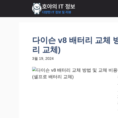
컨
텐
츠
로
건
너
다이슨 v8 배터리 교체 
뛰
리 교체)
기
3월 19, 2024