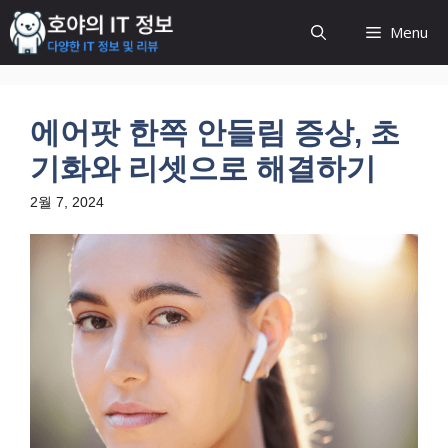
컨
Menu
텐
츠
로
건
에어팟 한쪽 안들림 증상, 초
너
뛰
기화와 리셋으로 해결하기
기
2월 7, 2024