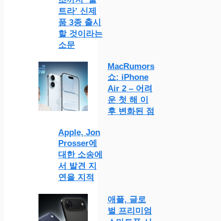
트라’ 신제
품 3종 출시
할 것이라는
소문
MacRumors
쇼: iPhone
Air 2 – 어려
운 첫 해 이
후 변화된 점
Apple, Jon
Prosser에
대한 소송에
서 발견 지
연을 지적
애플, 글로
벌 프리미엄