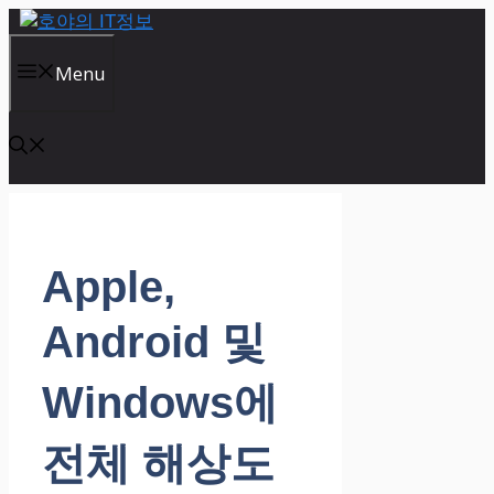
컨
텐
츠
Menu
로
건
너
뛰
기
Apple,
Android 및
Windows에
전체 해상도