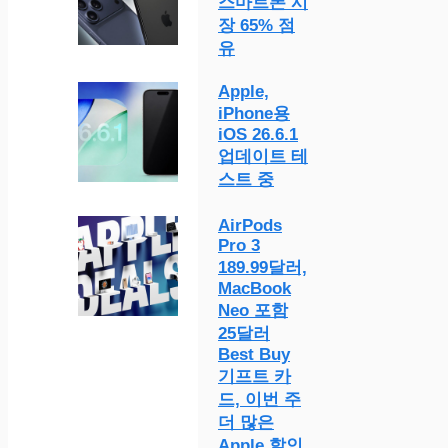
스마트폰 시
장 65% 점
유
Apple,
iPhone용
iOS 26.6.1
업데이트 테
스트 중
AirPods
Pro 3
189.99달러,
MacBook
Neo 포함
25달러
Best Buy
기프트 카
드, 이번 주
더 많은
Apple 할인