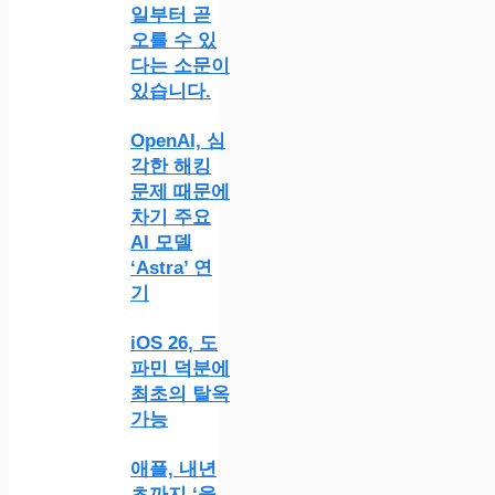
일부터 곧
오를 수 있
다는 소문이
있습니다.
OpenAI, 심
각한 해킹
문제 때문에
차기 주요
AI 모델
‘Astra’ 연
기
iOS 26, 도
파민 덕분에
최초의 탈옥
가능
애플, 내년
초까지 ‘울