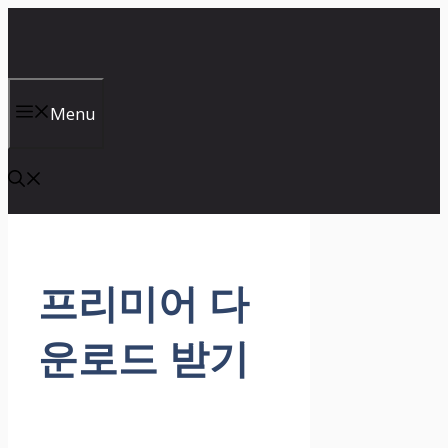
컨
텐
츠
로
건
Menu
너
뛰
기
프리미어 다
운로드 받기