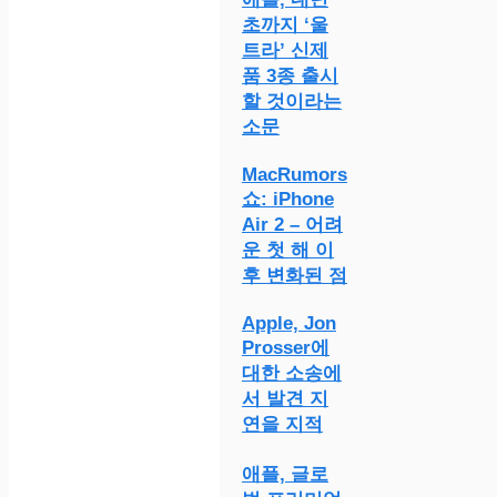
초까지 ‘울
트라’ 신제
품 3종 출시
할 것이라는
소문
MacRumors
쇼: iPhone
Air 2 – 어려
운 첫 해 이
후 변화된 점
Apple, Jon
Prosser에
대한 소송에
서 발견 지
연을 지적
애플, 글로