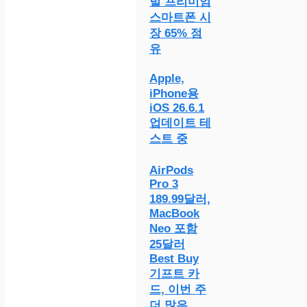
벌 프리미엄
스마트폰 시
장 65% 점
유
Apple,
iPhone용
iOS 26.6.1
업데이트 테
스트 중
AirPods
Pro 3
189.99달러,
MacBook
Neo 포함
25달러
Best Buy
기프트 카
드, 이번 주
더 많은