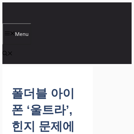
컨
텐
츠
로
건
Menu
너
뛰
기
폴더블 아이
폰 ‘울트라’,
힌지 문제에