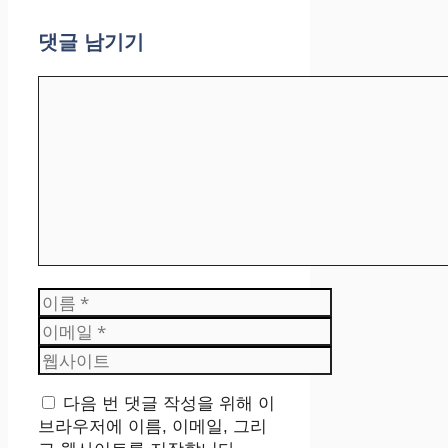
댓글 남기기
댓
글
이
름
이
메
웹
일
사
이
다음 번 댓글 작성을 위해 이
트
브라우저에 이름, 이메일, 그리