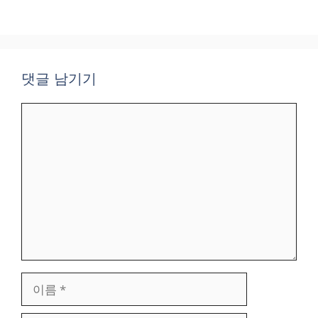
댓글 남기기
댓
글
이
름