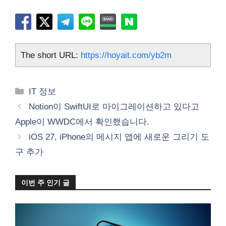
The short URL:
https://hoyait.com/yb2m
카
IT 정보
테
Notion이 SwiftUI로 마이그레이션하고 있다고
고
Apple이 WWDC에서 확인했습니다.
리
iOS 27, iPhone의 메시지 앱에 새로운 그리기 도
구 추가
이번 주 인기 글