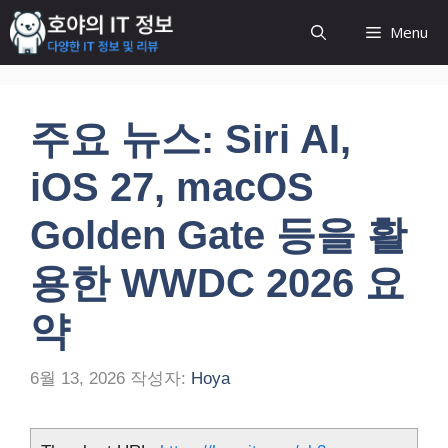
컨
Menu
텐
츠
로
건
주요 뉴스: Siri AI,
너
뛰
iOS 27, macOS
기
Golden Gate 등을 활
용한 WWDC 2026 요
약
6월 13, 2026
작성자:
Hoya