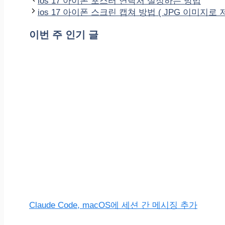
테
그
ios 17 아이폰 포스터 연락처 설정하는 방법
고
ios 17 아이폰 스크린 캡쳐 방법 ( JPG 이미지로
리
이번 주 인기 글
Claude Code, macOS에 세션 간 메시징 추가