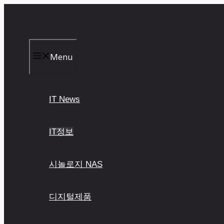
컨
텐
츠
로
건
Menu
너
뛰
기
IT News
IT정보
시놀로지 NAS
디지털제품