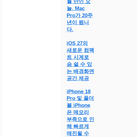
월 만인 오
늘, Mac
Pro가 20주
년이 됩니
다.
iOS 27의
새로운 컴팩
트 시계로
숨 쉴 수 있
는 배경화면
공간 제공
iPhone 18
Pro 및 폴더
블 iPhone
은 메모리
부족으로 인
해 빠르게
매진될 수