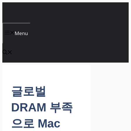
컨
텐
츠
로
건
Menu
너
뛰
기
글로벌
DRAM 부족
으로 Mac