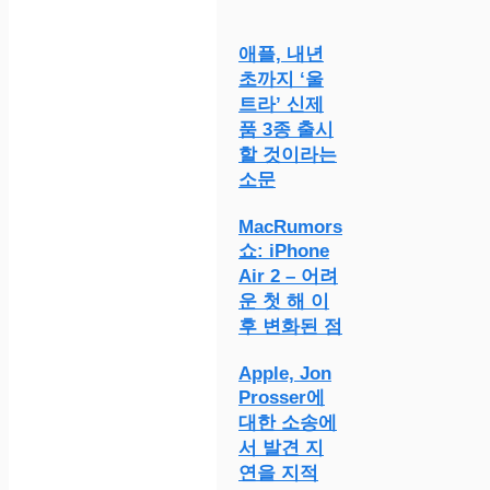
애플, 내년
초까지 ‘울
트라’ 신제
품 3종 출시
할 것이라는
소문
MacRumors
쇼: iPhone
Air 2 – 어려
운 첫 해 이
후 변화된 점
Apple, Jon
Prosser에
대한 소송에
서 발견 지
연을 지적