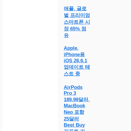
애플, 글로
벌 프리미엄
스마트폰 시
장 65% 점
유
Apple,
iPhone용
iOS 26.6.1
업데이트 테
스트 중
AirPods
Pro 3
189.99달러,
MacBook
Neo 포함
25달러
Best Buy