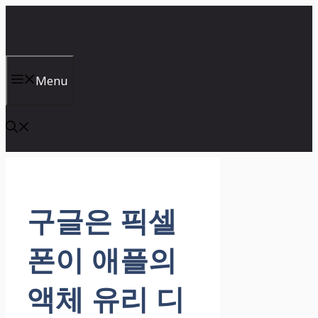
컨
텐
츠
로
건
Menu
너
뛰
기
구글은 픽셀
폰이 애플의
액체 유리 디